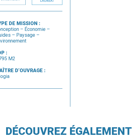
YPE DE MISSION :
nception – Économie –
uides – Paysage –
vironnement
P :
795 M2
AÎTRE D’OUVRAGE :
logia
DÉCOUVREZ ÉGALEMENT