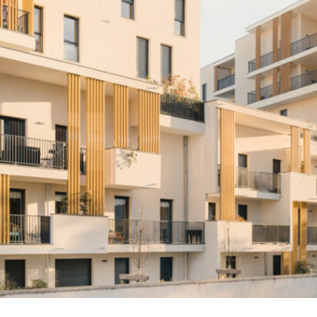
EURBANNE
AVOIR
+