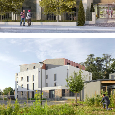
LYON 9ÈME
EN SAVOIR
+