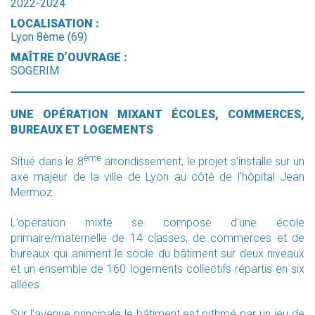
2022-2024
LOCALISATION :
Lyon 8ème (69)
MAÎTRE D’OUVRAGE :
SOGERIM
UNE OPÉRATION MIXANT ÉCOLES, COMMERCES,
BUREAUX ET LOGEMENTS
ème
Situé dans le 8
arrondissement, le projet s’installe sur un
axe majeur de la ville de Lyon au côté de l’hôpital Jean
Mermoz.
L’opération mixte se compose d’une école
primaire/maternelle de 14 classes, de commerces et de
bureaux qui animent le socle du bâtiment sur deux niveaux
et un ensemble de 160 logements collectifs répartis en six
allées.
Sur l’avenue principale le bâtiment est rythmé par un jeu de