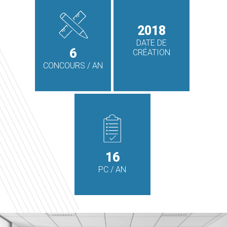
2018
DATE DE
6
CRÉATION
CONCOURS / AN
16
PC / AN