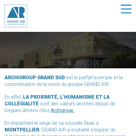
ARCHIGROUP GRAND SUD
est le parfait exemple et la
concrétisation de la vision du groupe
GRAND AIR
.
En effet,
LA PROXIMITÉ, L’HUMANISME ET LA
COLLÉGIALITÉ
sont des valeurs ancrées depuis de
longues années chez
Archigroup.
En implantant le siège de sa nouvelle filiale à
MONTPELLIER
,
GRAND AIR
a souhaité s’inspirer du