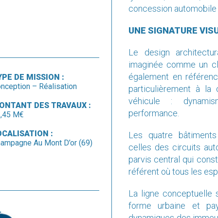
UNE SIGNATURE VIS
Le design architectu
imaginée comme un clin 
également en référen
YPE DE MISSION :
nception – Réalisation
particulièrement à la 
véhicule : dynamis
ONTANT DES TRAVAUX :
performance.
,45 M€
OCALISATION :
Les quatre bâtiment
ampagne Au Mont D’or (69)
celles des circuits aut
parvis central qui consti
référent où tous les es
La ligne conceptuelle 
forme urbaine et pa
dynamiques des immeub
belle unité d’ensemble