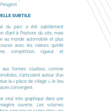
UELLE SUBTILE
ral du parc a été subtilement
d’œil à l’histoire du site, mais
ce au monde automobile et plus
course avec les valeurs qu’elle
me, compétition, rigueur et
s aux formes courbes, comme
omobiles, s’articulent autour d’un
tue la « place de village », le lieu
paces convergent.
se veut très graphique dans une
ysagère ouverte. Les volumes
les sont mis en scène dans une
, homogène et épurée.