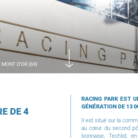
MONT D’OR (69)
MONT D’OR (69)
MONT D’OR (69)
MONT D’OR (69)
MONT D’OR (69)
RACING PARK EST U
GÉNÉRATION DE 13 00
E DE 4
Il est situé sur la co
au cœur du second pô
lyonnaise, Techlid, e
concession automobile