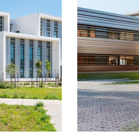
SAINT-PRIEST
EN SAVOIR
+